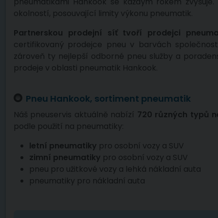
pneumatikami Hankook se každým rokem zvyšuje. Kl
okolností, posouvající limity výkonu pneumatik.
Partnerskou prodejní síť tvoří prodejci pneuma
certifikovaný prodejce pneu v barvách společnost
zároveň ty nejlepší odborné pneu služby a poraden
prodeje v oblasti pneumatik Hankook.
Pneu Hankook, sortiment pneumatik
Náš pneuservis aktuálně nabízí
720 různých typů 
podle použití na pneumatiky:
letní pneumatiky
pro osobní vozy a SUV
zimní pneumatiky
pro osobní vozy a SUV
pneu pro užitkové vozy a lehká nákladní auta
pneumatiky pro nákladní auta