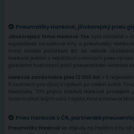
Pneumatiky Hankook, jihokorejský pneu g
Jihokorejská firma Hankook Tire
byla založená v ro
expandovat na světové trhy a pneumatiky Hankook 
firma založila počátkem 80. let několik obchodn
Hankook jedním z největších světových pneu výrobc
globálním hodnocení patří pneumatikám Hankook sed
Hankook zaměstnává přes 12 000 lidí
v 5 regionální
5 centrech pro vývoj a výzkum po celém světě. Továr
Maďarsku. 70% příjmů získává Hankook prodejem p
tovární obutí svých vozů Toyota, Ford a General Moto
Pneu Hankook v ČR, partnerské pneuservis
Pneumatiky Hankook
se objevily na českém trhu až v