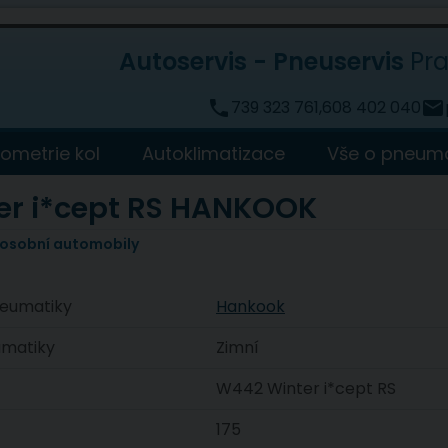
Autoservis - Pneuservis
Pra
phone
739 323 761
,
608 402 040
email
ometrie kol
Autoklimatizace
Vše o pneum
er i*cept RS HANKOOK
 osobní automobily
eumatiky
Hankook
umatiky
Zimní
W442 Winter i*cept RS
175