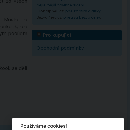
st za všech
Nejlevnější povinné ručení
.
Globalpneu.cz:
pneumatiky a disky
.
BezvaPneu.cz:
pneu za bezva ceny
.
 Master je
ankook, ale
okým podílem
Pro kupující
Obchodní podmínky
kook se dělí
Používáme cookies!