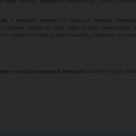
adně hodnotí především stabilitu při řízení a odolno
tik
- Hankook Masters a Hankook Dealers. Hankook
i Hankook. Poskytne Vám nejen kvalitní pneumatiky H
ství. Hankook Dealer je autorizovaný pneuservis s vys
nebo rozměrů pneumatik Hankook
. Sortiment pneu Han