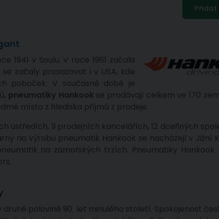
igant
ce 1941 v Soulu. V roce 1961 začala
se začaly prosazovat i v USA, kde
ích poboček. V současné době je
ů,
pneumatiky Hankook
se prodávají celkem ve 170 zem
mé místo z hlediska příjmů z prodeje.
ch ústředích, 9 prodejních kancelářích, 12 dceřiných spo
ny na výrobu pneumatik Hankook se nacházejí v Jižní Ko
neumatik na zámořských trzích. Pneumatiky Hankook 
rs.
y
 druhé polovině 90. let minulého století. Spokojenost čes