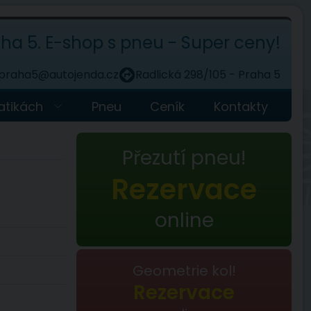
ha 5. E-shop s pneu - Super ceny!
praha5@autojenda.cz
assistant_direction
Radlická 298/105 - Praha 5
atikách
Pneu
Ceník
Kontakty
Přezutí pneu!
Rezervace
online
Geometrie kol!
Rezervace