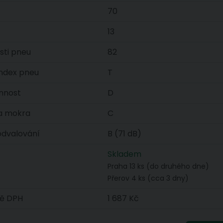
70
13
sti pneu
82
index pneu
T
innost
D
za mokra
C
 odvalování
B (71 dB)
Skladem
Praha 13 ks (do druhého dne)
Přerov 4 ks (cca 3 dny)
ě DPH
1 687 Kč