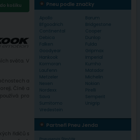
Pneu podle značky
Apollo
Barum
Bfgoodrich
Bridgestone
Continental
Cooper
Debica
Dunlop
Falken
Fulda
Goodyear
Gripmax
Hankook
Imperial
ích světa. V
Kormoran
Kumho
Laufenn
Matador
Metzeler
Michelin
lečnostech a
Nexen
Nokian
reji, Číně a
Nordexx
Pirelli
používá pro
Sava
Semperit
Sumitomo
Unigrip
Vredestein
Partneři Pneu Jenda
kých řidičů s
Pneuservis Štipčák
.